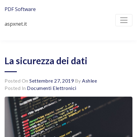
Skip
PDF Software
to
content
aspxnet.it
La sicurezza dei dati
Posted On
Settembre 27, 2019
By
Ashlee
Posted In
Documenti Elettronici